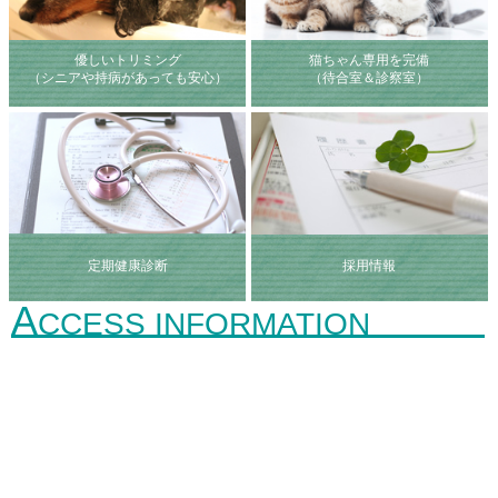
優しいトリミング
猫ちゃん専用を完備
（シニアや持病があっても安心）
（待合室＆診察室）
定期健康診断
採用情報
A
CCESS INFORMATION