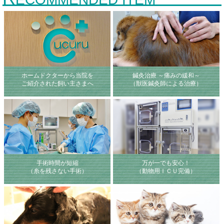
ホームドクターから当院を
鍼灸治療 ～痛みの緩和～
ご紹介された飼い主さまへ
（獣医鍼灸師による治療）
手術時間が短縮
万が一でも安心！
（糸を残さない手術）
（動物用ＩＣＵ完備）